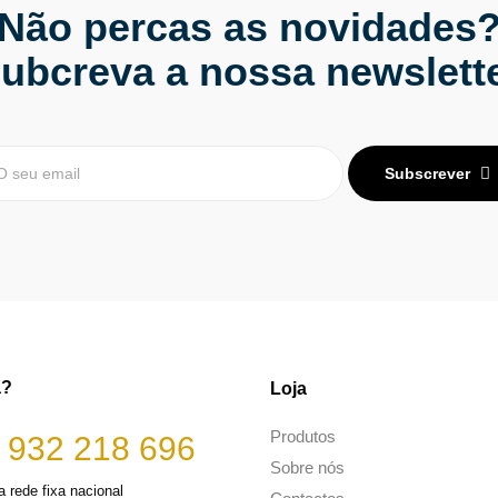
Não percas as novidades
ubcreva a nossa newslett
Subscrever
a?
Loja
Produtos
 932 218 696
Sobre nós
 rede fixa nacional