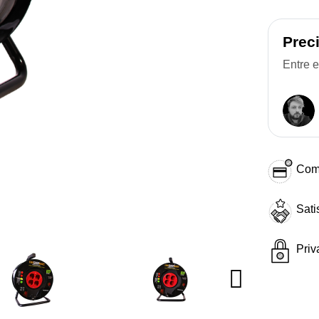
Prec
Entre 
Com
Sati
Priv