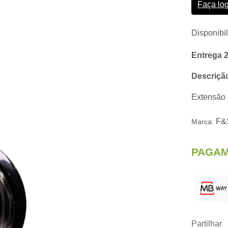
Faça lo
Disponibi
Entrega 
Descriçã
Extensão 
F&
Marca:
PAGAM
Partilhar