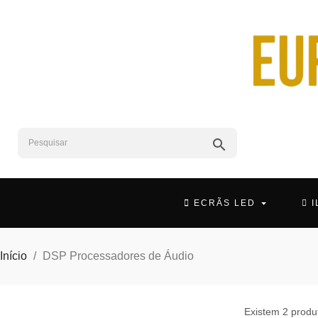
search
ECRÃS LED
Início
DSP Processadores de Áudio
Existem 2 produ