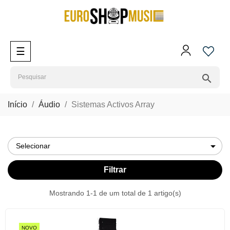
Toggle
☰
navigation
search
Início
Áudio
Sistemas Activos Array

Selecionar
Filtrar
Mostrando 1-1 de um total de 1 artigo(s)
NOVO