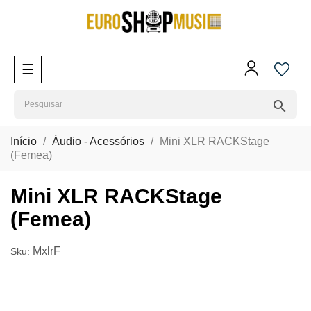
Toggle
☰
navigation
search
Início
Áudio - Acessórios
Mini XLR RACKStage
(Femea)
Mini XLR RACKStage
(Femea)
MxlrF
Sku: